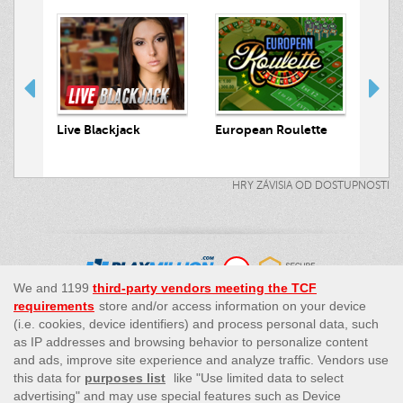
 Hunt
Live Blackjack
European Roulette
Live
HRY ZÁVISIA OD DOSTUPNOSTI
This site’s operations are regulated by the Malta Gaming
Authority and is operated by Skill On Net Limited, Office 1/5297