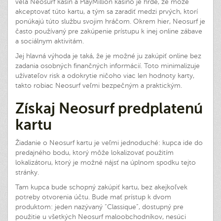
veľa Neosurf kasín a PlayMillion kasíno je hrdé, že môže
akceptovať túto kartu, a tým sa zaradiť medzi prvých, ktorí
ponúkajú túto službu svojim hráčom. Okrem hier, Neosurf je
často používaný pre zakúpenie prístupu k inej online zábave
a sociálnym aktivitám.
Jej hlavná výhoda je taká, že je možné ju zakúpiť online bez
zadania osobných finančných informácií. Toto minimalizuje
užívateľov risk a odokrytie ničoho viac len hodnoty karty,
takto robiac Neosurf veľmi bezpečným a praktickým.
Získaj Neosurf predplatenú
kartu
Žiadanie o Neosurf kartu je veľmi jednoduché: kupca ide do
predajného bodu, ktorý môže lokalizovať použitím
lokalizátoru, ktorý je možné nájsť na úplnom spodku tejto
stránky.
Tam kupca bude schopný zakúpiť kartu, bez akejkoľvek
potreby otvorenia účtu. Bude mať prístup k dvom
produktom: jeden nazývaný “Classique”, dostupný pre
použitie u všetkých Neosurf maloobchodníkov, nesúci