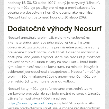
hodnoty 15, 30, 50 alebo 100€; druhý je nazývaný “Mineur”,
ktorý nemôže byť použitý pre nákup u prevádzkovateľov
obsahu pre dospelých a herného obsahu, ako napríklad
Neosurf kasíno ( tieto nesú hodnotu 10 alebo 20€).
Dodatočné výhody Neosurf
Neosurf umožňuje svojim užívateľom konzultovať na
internete status spotreby jeho alebo jej karty: história
objednávok, zostatková suma pre následné použitie a sumy
prevedené z predchádzajúcich kariet. Posledná možnosť je
dostupná, lebo jedna z výhod, ktoré má Neosurf je možnosť
previesť neminutú sumu z karty na novú kartu, ktorá bude
tým pádom niesť novú celkovú sumu na minutie. Navyše k
evidentnej jednoduchosti a bezpečnosti, Neosurf umožňuje
svojim hráčom nakupovať úplne anonymne, čo môže byť
pre niektorých z nich preferovanou voľbou.
Neosurf karty môžu byť refundované prostredníctvom
bankového prevodu, ale aby bolo možné to spraviť, žiadajúci
užívateľ si musí otvoriť účet na adrese
https://www.myneosurf.com/
a zaplatiť 5€ poplatok. Ako
väčšina predplatených kariet, nie je možné prostredníctvom