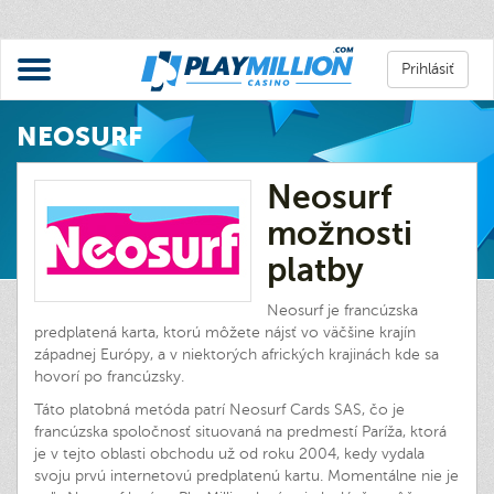
Prihlásiť
NEOSURF
Neosurf
možnosti
platby
Neosurf je francúzska
predplatená karta, ktorú môžete nájsť vo väčšine krajín
západnej Európy, a v niektorých afrických krajinách kde sa
hovorí po francúzsky.
Táto platobná metóda patrí Neosurf Cards SAS, čo je
francúzska spoločnosť situovaná na predmestí Paríža, ktorá
je v tejto oblasti obchodu už od roku 2004, kedy vydala
svoju prvú internetovú predplatenú kartu. Momentálne nie je