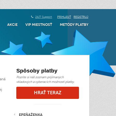
24/7 Support
PRIHLÁSIŤ
REGISTRUJ
AKCIE
VIP MIESTNOSŤ
METÓDY PLATBY
Spôsoby platby
Pozrite si náš zoznam prijímaných
kaná
vkladových a vyberacích možností platby.
ej
HRAŤ TERAZ
EPEŇAŽENKA