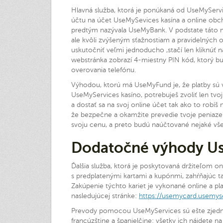
Hlavná služba, ktorá je ponúkaná od UseMyServ
účtu na účet UseMySevices kasína a online obc
predtým nazývala UseMyBank. V podstate táto 
ale kvôli zvýšeným sťažnostiam a pravidelných o
uskutočniť veľmi jednoducho ,stačí len kliknúť na
webstránka zobrazí 4-miestny PIN kód, ktorý b
overovania telefónu.
Výhodou, ktorú má UseMyFund je, že platby sú 
UseMyServices kasíno, potrebuješ zvoliť len tv
a dostať sa na svoj online účet tak ako to robíš
že bezpečne a okamžite prevedie tvoje peniaze.
svoju cenu, a preto budú naúčtované nejaké vš
Dodatočné výhody U
Ďalšia služba, ktorá je poskytovaná držiteľom 
s predplatenými kartami a kupónmi, zahŕňajúc 
Zakúpenie týchto kariet je vykonané online a pl
nasledujúcej stránke:
https://usemycard.usemy
Prevody pomocou UseMyServices sú ešte zjedno
francúzštine a španielčine: všetky ich nájdete