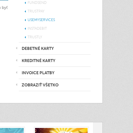
FUNDSEND
 byť
TRUSTPAY
USEMYSERVICES
INSTADEBIT
TRUSTLY
DEBETNÉ KARTY
KREDITNÉ KARTY
INVOICE PLATBY
ZOBRAZIŤ VŠETKO