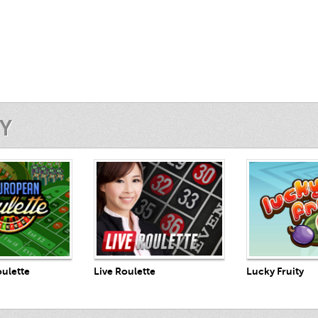
Y
Play 
ay Now
Play Now
Lucky Fruity
ulette
Live Roulette