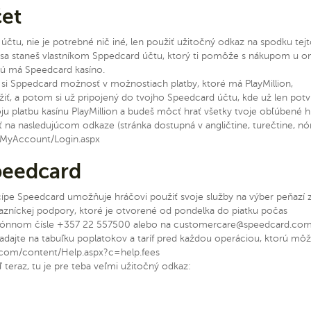
čet
účtu, nie je potrebné nič iné, len použiť užitočný odkaz na spodku tej
o sa staneš vlastníkom Sppedcard účtu, ktorý ti pomôže s nákupom u on
orú má Speedcard kasíno.
 si Sppedcard možnosť v možnostiach platby, ktoré má PlayMillion,
iť, a potom si už pripojený do tvojho Speedcard účtu, kde už len potv
ju platbu kasínu PlayMillion a budeš môcť hrať všetky tvoje obľúbené h
 na nasledujúcom odkaze (stránka dostupná v angličtine, turečtine, nó
t/MyAccount/Login.aspx
peedcard
ípe Speedcard umožňuje hráčovi použiť svoje služby na výber peňazí 
azníckej podpory, ktoré je otvorené od pondelka do piatku počas
efónnom čísle +357 22 557500 alebo na
customercare@speedcard.co
iadajte na tabuľku poplatokov a taríf pred každou operáciou, ktorú mô
.com/content/Help.aspx?c=help.fees
teraz, tu je pre teba veľmi užitočný odkaz: