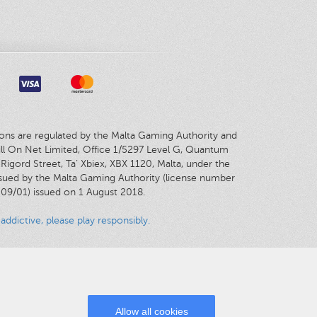
tions are regulated by the Malta Gaming Authority and
ill On Net Limited, Office 1/5297 Level G, Quantum
Rigord Street, Ta’ Xbiex, XBX 1120, Malta, under the
ssued by the Malta Gaming Authority (license number
9/01) issued on 1 August 2018.
ddictive, please play responsibly.
all game images and provider icons displayed on the
or illustrative purposes only. Some of the games
live or available on the logged-in platform for your
nt.