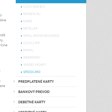
CLICK AND BUY
MONETA.RU
to
line
EWIRE
NETELLER
rdíš
SKRILL (MONEYBOOKERS)
ry.
CLICK 2 PAY
rčine
PAYPAL
WEBMONEY
YANDEX MONEY
z
SPEEDCARD
m
PREDPLATENÉ KARTY
žete
BANKOVÝ PREVOD
DEBETNÉ KARTY