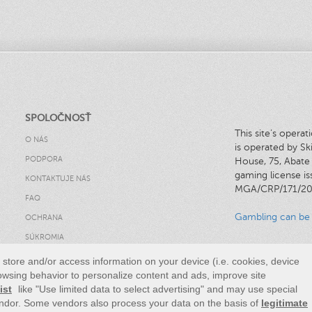
SPOLOČNOSŤ
This site’s opera
O NÁS
is operated by Sk
PODPORA
House, 75, Abate 
gaming license i
KONTAKTUJE NÁS
MGA/CRP/171/200
FAQ
Gambling can be a
OCHRANA
SÚKROMIA
PODMIENKY
Please note that 
logout page are f
POUŽÍVANIA
shown may not be 
ZODPOVĚDNÉ HRANÍ
country or accou